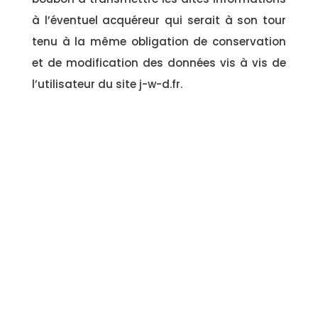
à l’éventuel acquéreur qui serait à son tour
tenu à la même obligation de conservation
et de modification des données vis à vis de
l’utilisateur du site j-w-d.fr.
Les bases de données sont protégées par les
dispositions de la loi du 1er juillet 1998
transposant la directive 96/9 du 11 mars 1996
relative à la protection juridique des bases
de données.
Et vous c’est pour quand ?