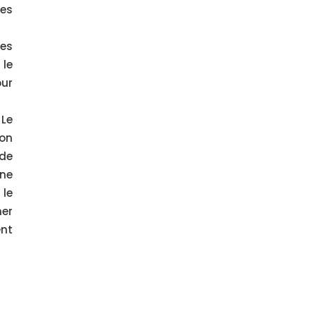
nes
es
 le
our
 Le
son
 de
Une
 le
ner
ent