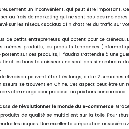
ureusement un inconvénient, qui peut être important. Ce
enser au frais de marketing qui ne sont pas des moindres
evé sur les réseaux sociaux afin d’attirer du trafic sur vo
lus de petits entrepreneurs qui optent pour ce créneau. 
es mêmes produits, les produits tendances (informatiq
portent sur ces produits, il faudra s’attendre à une gue
au final les bons fournisseurs ne sont pas si nombreux d
.
 de livraison peuvent être très longs, entre 2 semaines e
nisseurs se trouvent en Chine. Cet aspect peut être un r
core votre marge pour proposer un prix hors concurrence.
 passe de
révolutionner le monde du e-commerce
. Grâc
roduits de qualité se multiplient sur la toile. Pour réus
endre les risques. Une excellente préparation associée a