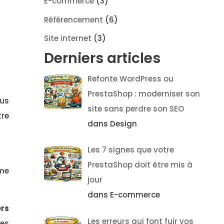
E-commerce
(3)
Référencement
(6)
Site internet
(3)
Derniers articles
Refonte WordPress ou
PrestaShop : moderniser son
lus
site sans perdre son SEO
tre
dans Design
Les 7 signes que votre
PrestaShop doit être mis à
ême
jour
dans E-commerce
ers
Les erreurs qui font fuir vos
des